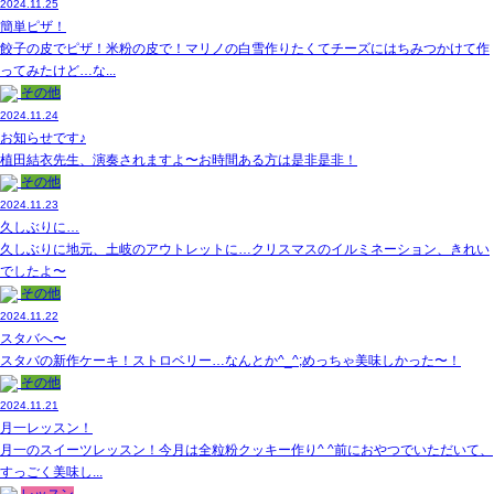
2024.11.25
簡単ピザ！
餃子の皮でピザ！米粉の皮で！マリノの白雪作りたくてチーズにはちみつかけて作
ってみたけど…な...
その他
2024.11.24
お知らせです♪
植田結衣先生、演奏されますよ〜お時間ある方は是非是非！
その他
2024.11.23
久しぶりに…
久しぶりに地元、土岐のアウトレットに…クリスマスのイルミネーション、きれい
でしたよ〜
その他
2024.11.22
スタバへ〜
スタバの新作ケーキ！ストロベリー…なんとか^_^;めっちゃ美味しかった〜！
その他
2024.11.21
月一レッスン！
月一のスイーツレッスン！今月は全粒粉クッキー作り^ ^前におやつでいただいて、
すっごく美味し...