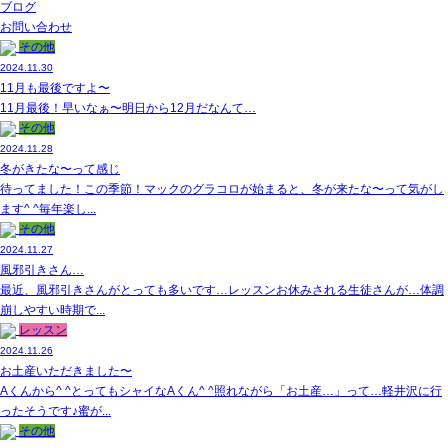
ブログ
お問い合わせ
その他
2024.11.30
11月も最後ですよ〜
11月最後！早いなぁ〜明日から12月だなんて…
その他
2024.11.28
冬がきたな〜って感じ
待ってました！この季節！マックのグラコロが始まると、冬が来たな〜って気がし
ます^ ^毎年楽し...
その他
2024.11.27
風邪引きさん…
最近、風邪引きさんがとっても多いです…レッスンお休みされる生徒さんが…体調
崩しやすい時期で...
レッスン
2024.11.26
お土産いただきました〜
Aくんから^ ^とってもシャイなAくん^ ^照れながら「お土産…」って…軽井沢に行
ったそうです♪蜜が...
その他